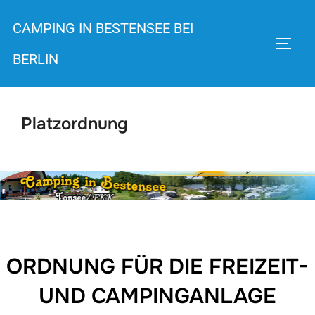
Zum
CAMPING IN BESTENSEE BEI
Inhalt
SEITE
springen
BERLIN
Platzordnung
ORDNUNG FÜR DIE FREIZEIT-
UND CAMPINGANLAGE